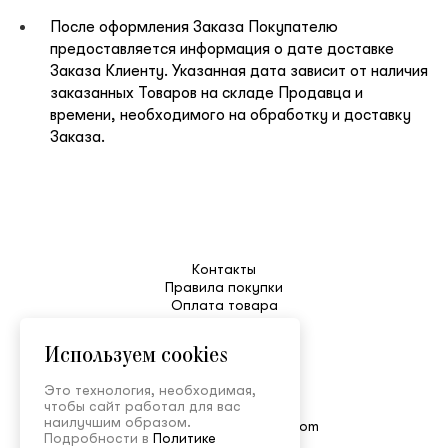
клиент
После оформления Заказа Покупателю
предоставляется информация о дате доставке
Заказа Клиенту. Указанная дата зависит от наличия
заказанных Товаров на складе Продавца и
Электронная почта
времени, необходимого на обработку и доставку
Заказа.
Пароль
Запомнить меня
Контакты
Правила покупки
Оплата товара
Уход
Таблица размеров
Используем cookies
Возврат и обмен
Доставка
Это технология, необходимая,
Служба поддержки
Восстановить пароль
чтобы сайт работал для вас
+7 495 150-52-80
наилучшим образом.
shop@ulyanasergeenko.com
Подробности в
Политике
Пн—Пт 11:00—19:00