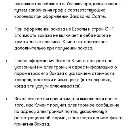
соглашается соблюдать Условия продажи товаров
путем заполнения граф в соответствующих
колонках при оформлении Заказа на Сайте.
Повтор пароля
При оформлении заказа из Европы и стран СНГ
стоимость заказа не включает в себя налоги и
Дата рождения
таможенные пошлины. Клиент их оплачивает
дополнительно при получении заказа.
Подписаться на обновления
После оформления Заказа Клиент получает на
Нажимая на кнопку "Регистрация", вы соглашаетесь с
указанный им электронный адрес информацию о
условиями
политики конфиденциальности
параметрах его Заказа с указанием стоимости
товаров, доставки и иных услуг (в тех случаях,
когда эти услуги оплачиваются).
Заказ считается принятым для выполнения после
того, как Клиент получит электронное сообщение
по адресу электронной почты, указанному в
регистрационной форме, с подтверждением факта
Зарегистрированный
принятия Заказа.