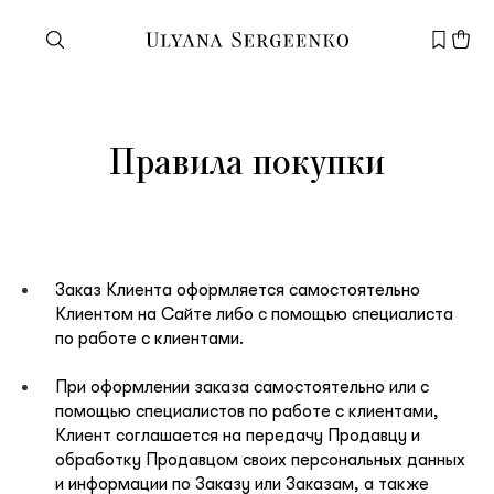
Нужна помощь?
Правила покупки
Служба поддержки
+7 495 105 70 25
support@ulyanasergeenko.com
Пн—Пт
11—19
Новый
Заказ Клиента оформляется самостоятельно
клиент
Клиентом на Сайте либо с помощью специалиста
по работе с клиентами.
При оформлении заказа самостоятельно или с
помощью специалистов по работе с клиентами,
Электронная почта
Клиент соглашается на передачу Продавцу и
обработку Продавцом своих персональных данных
и информации по Заказу или Заказам, а также
Пароль