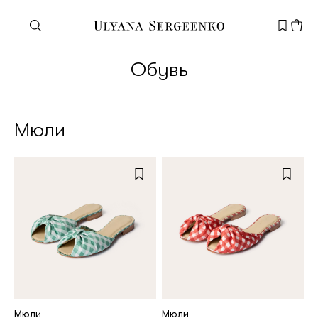
Нужна помощь?
Обувь
Служба поддержки
+7 495 105 70 25
support@ulyanasergeenko.com
Мюли
Пн—Пт
11—19
Новый
клиент
Электронная почта
Мюли
Мюли
Пароль