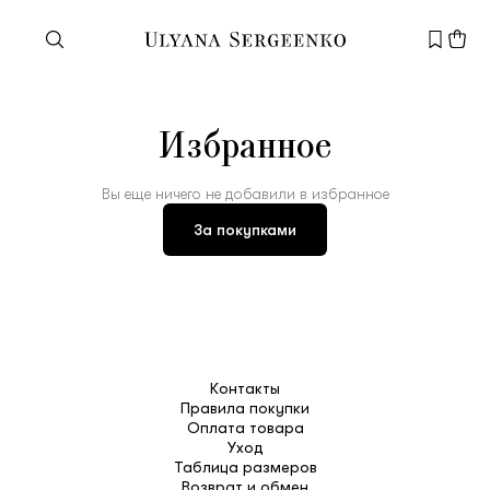
Нужна помощь?
Избранное
Служба поддержки
+7 495 105 70 25
support@ulyanasergeenko.com
Вы еще ничего не добавили в избранное
Пн—Пт
11—19
За покупками
Новый
клиент
Контакты
Правила покупки
Электронная почта
Оплата товара
Уход
Таблица размеров
Возврат и обмен
Пароль