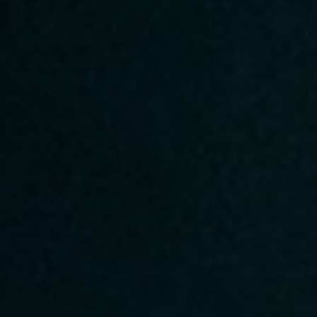
Repeat password
Date of birth
Subscribe to updates
By clicking on the "Register" button, you agree to the terms
of the
privacy policy
Registered