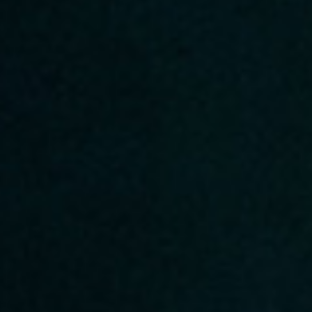
customer
Email
Password
Remember me
Reset password