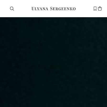
Need help?
Customer service
+7 495 105 70 25
support@ulyanasergeenko.com
Mon—Fri
11—19
New
customer
Email
Password