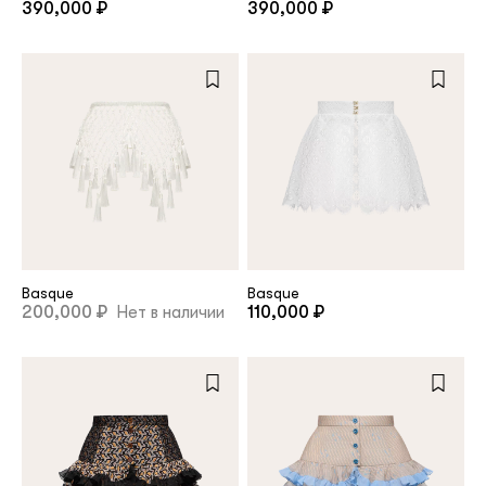
390,000 ₽
390,000 ₽
Repeat password
Date of birth
Subscribe to updates
By clicking on the "Register" button, you agree to the terms
of the
privacy policy
Basque
Basque
200,000 ₽
Нет в наличии
110,000 ₽
Registered