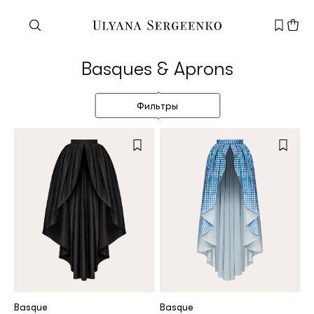
Need help?
Basques & Aprons
Customer service
+7 495 105 70 25
Фильтры
support@ulyanasergeenko.com
Mon—Fri
11—19
New
customer
Email
Basque
Basque
Password