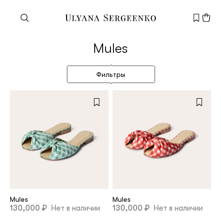
Need help?
Mules
Customer service
+7 495 105 70 25
Фильтры
support@ulyanasergeenko.com
Mon—Fri
11—19
New
customer
Email
Mules
Mules
130,000 ₽
Нет в наличии
130,000 ₽
Нет в наличии
Password