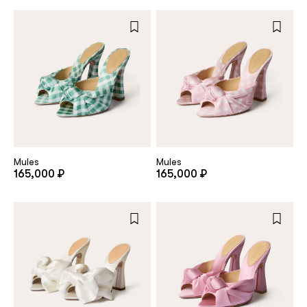
Repeat password
Date of birth
Subscribe to updates
By clicking on the "Register" button, you agree to the terms
Mules
Mules
of the
privacy policy
165,000 ₽
165,000 ₽
Registered