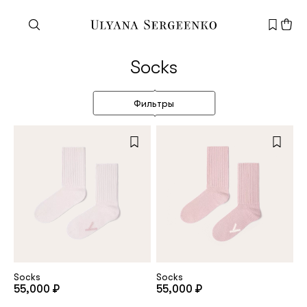
Need help?
Socks
Customer service
+7 495 105 70 25
Фильтры
support@ulyanasergeenko.com
Mon—Fri
11—19
New
customer
Email
Socks
Socks
55,000 ₽
55,000 ₽
Password