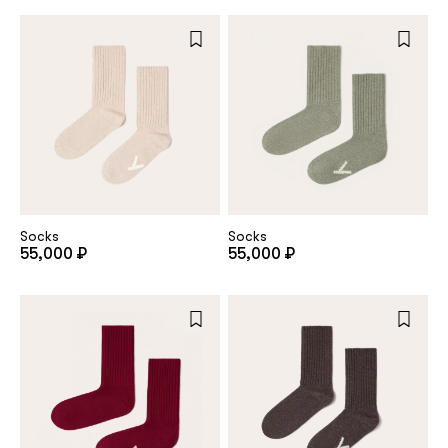
Repeat password
Date of birth
Subscribe to updates
By clicking on the "Register" button, you agree to the terms
Socks
Socks
of the
privacy policy
55,000 ₽
55,000 ₽
Registered