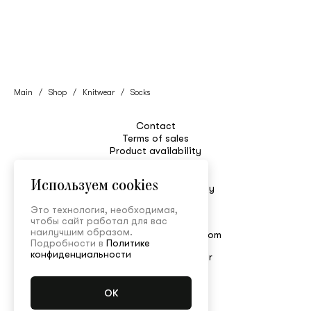
Main
/
Shop
/
Knitwear
/
Socks
Contact
Terms of sales
Product availability
Care
Size guide
Используем cookies
Return & Exchange Policy
Delivery
Это технология, необходимая,
Customer service
чтобы сайт работал для вас
+7 495 150-52-80
наилучшим образом.
shop@ulyanasergeenko.com
Подробности в
Политике
Mon—Fri 11:00-19:00
конфиденциальности
Subscribe for Newsletter
© Ulyana Sergeenko
Personal policy