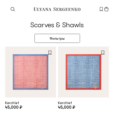
Need help?
Scarves & Shawls
Customer service
+7 495 105 70 25
Фильтры
support@ulyanasergeenko.com
Mon—Fri
11—19
New
customer
Email
Kerchief
Kerchief
45,000 ₽
45,000 ₽
Password