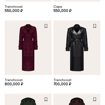
Trenchcoat
Cape
550,000 ₽
550,000 ₽
Repeat password
Date of birth
Subscribe to updates
By clicking on the "Register" button, you agree to the terms
of the
privacy policy
Trenchcoat
Trenchcoat
800,000 ₽
700,000 ₽
Registered