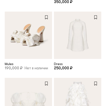
350,000 ₽
Repeat password
Date of birth
Subscribe to updates
By clicking on the "Register" button, you agree to the terms
of the
privacy policy
Mules
Dress
190,000 ₽
Нет в наличии
250,000 ₽
Registered