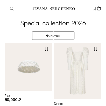
Need help?
Special collection 2026
Customer service
+7 495 105 70 25
Фильтры
support@ulyanasergeenko.com
Mon—Fri
11—19
New
customer
Email
Fez
50,000 ₽
Dress
Password