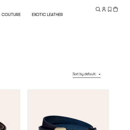
Registered
customer
COUTURE
EXOTIC LEATHER
Email
Password
Sort by default
:
Remember me
Reset password