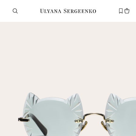
Нужна помощь?
Служба поддержки
+7 495 105 70 25
support@ulyanasergeenko.com
Пн—Пт
11—19
Новый
клиент
Электронная почта
Пароль