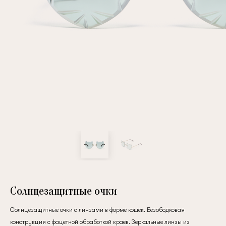
Повтор пароля
Дата рождения
Подписаться на обновления
Нажимая на кнопку "Регистрация", вы соглашаетесь с
условиями
политики конфиденциальности
Солнцезащитные очки
Солнцезащитные очки с линзами в форме кошек. Безободковая
Зарегистрированный
конструкция с фацетной обработкой краев. Зеркальные линзы из