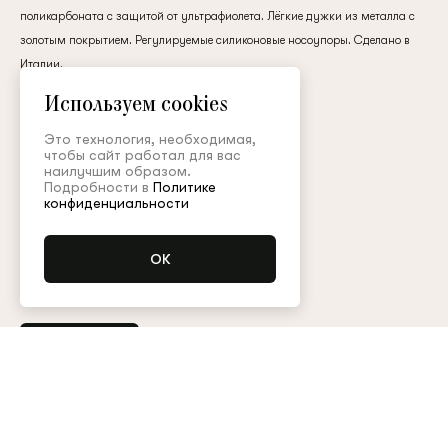
клиент
поликарбоната с защитой от ультрафиолета. Лёгкие дужки из металла с
золотым покрытием. Регулируемые силиконовые носоупоры. Сделано в
Италии.
металл / стекло
Используем cookies
Электронная почта
Это технология, необходимая,
150 000 ₽
чтобы сайт работал для вас
наилучшим образом.
Пароль
Подробности в
Политике
Цвет:
конфиденциальности
Запомнить меня
Купить
Остались вопросы?
Обратитесь в клиентский сервис
Восстановить пароль
Арт. OCH002SS23CX
Таблица размеров