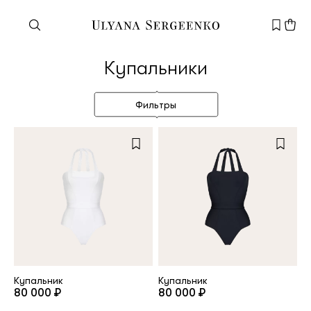
Нужна помощь?
Купальники
Служба поддержки
+7 495 105 70 25
Фильтры
support@ulyanasergeenko.com
Пн—Пт
11—19
Новый
клиент
Электронная почта
Купальник
Купальник
80 000 ₽
80 000 ₽
Пароль