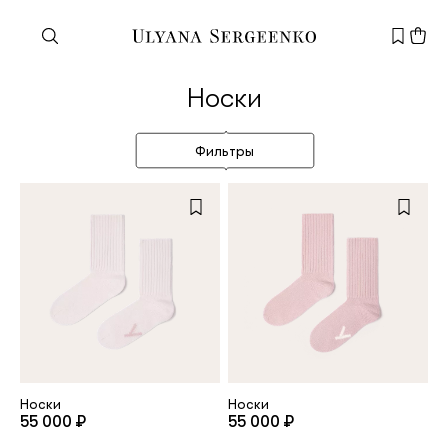
Нужна помощь?
Носки
Служба поддержки
+7 495 105 70 25
Фильтры
support@ulyanasergeenko.com
Пн—Пт
11—19
Новый
клиент
Электронная почта
Носки
Носки
55 000 ₽
55 000 ₽
Пароль