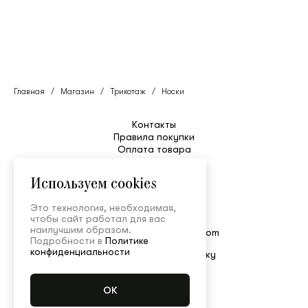
Главная
/
Магазин
/
Трикотаж
/
Носки
Контакты
Правила покупки
Оплата товара
Уход
Таблица размеров
Используем cookies
Возврат и обмен
Доставка
Это технология, необходимая,
Служба поддержки
чтобы сайт работал для вас
+7 495 150-52-80
наилучшим образом.
shop@ulyanasergeenko.com
Подробности в
Политике
Пн—Пт 11:00—19:00
конфиденциальности
Подписаться на рассылку
© Ulyana Sergeenko
Конфиденциальность