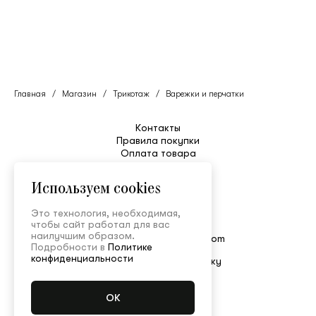
Главная
/
Магазин
/
Трикотаж
/
Варежки и перчатки
Контакты
Правила покупки
Оплата товара
Уход
Таблица размеров
Используем cookies
Возврат и обмен
Доставка
Это технология, необходимая,
Служба поддержки
чтобы сайт работал для вас
+7 495 150-52-80
наилучшим образом.
shop@ulyanasergeenko.com
Подробности в
Политике
Пн—Пт 11:00—19:00
конфиденциальности
Подписаться на рассылку
© Ulyana Sergeenko
Конфиденциальность