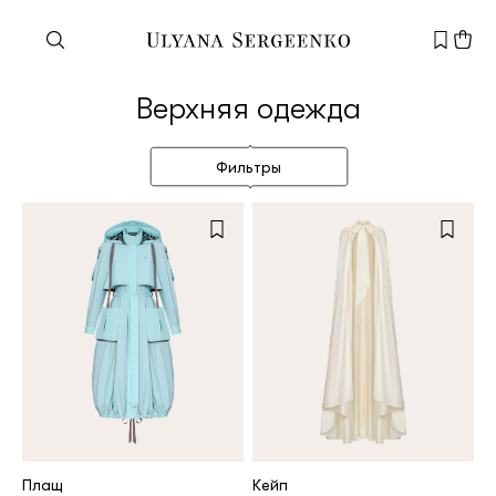
Нужна помощь?
Верхняя одежда
Служба поддержки
+7 495 105 70 25
Фильтры
support@ulyanasergeenko.com
Пн—Пт
11—19
Новый
клиент
Электронная почта
Плащ
Кейп
Пароль