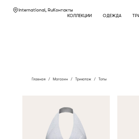
Нужна помощь?
International,
Ru
Контакты
КОЛЛЕКЦИИ
ОДЕЖДА
ТР
Служба поддержки
+7 495 105 70 25
support@ulyanasergeenko.com
Пн—Пт
11—19
Главная
/
Магазин
/
Трикотаж
/
Топы