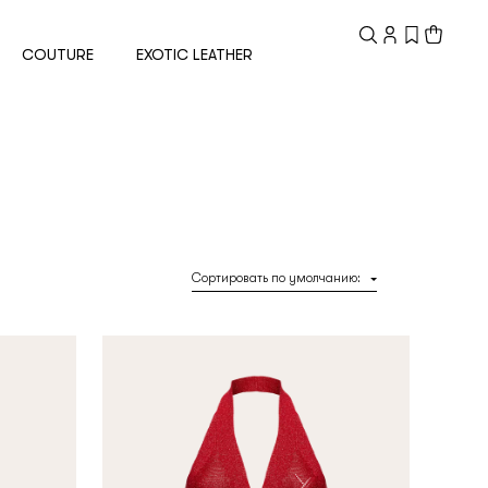
Зарегистрированный
клиент
COUTURE
EXOTIC LEATHER
Электронная почта
Пароль
Сортировать по умолчанию
:
Запомнить меня
Восстановить пароль