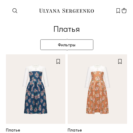
Нужна помощь?
Платья
Служба поддержки
+7 495 105 70 25
Фильтры
support@ulyanasergeenko.com
Пн—Пт
11—19
Новый
клиент
Электронная почта
Платье
Платье
Пароль