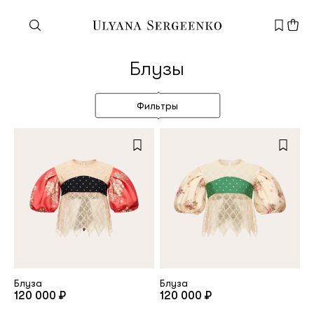
Нужна помощь?
Блузы
Служба поддержки
+7 495 105 70 25
Фильтры
support@ulyanasergeenko.com
Пн—Пт
11—19
Новый
клиент
Электронная почта
Блуза
Блуза
120 000 ₽
120 000 ₽
Пароль