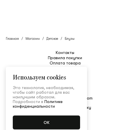
Главная
/
Магазин
/
Детское
/
Блузы
Контакты
Правила покупки
Оплата товара
Уход
Таблица размеров
Используем cookies
Возврат и обмен
Доставка
Это технология, необходимая,
Служба поддержки
чтобы сайт работал для вас
+7 495 150-52-80
наилучшим образом.
shop@ulyanasergeenko.com
Подробности в
Политике
Пн—Пт 11:00—19:00
конфиденциальности
Подписаться на рассылку
© Ulyana Sergeenko
Конфиденциальность