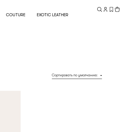
Зарегистрированный
клиент
COUTURE
EXOTIC LEATHER
Электронная почта
Пароль
Сортировать по умолчанию
:
Запомнить меня
Восстановить пароль