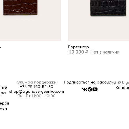
условиями
политики конфиденциальности
р
Портсигар
110 000 ₽
Нет в наличии
Служба поддержки
Подписаться на рассылку
© Uly
+7 495 150-52-80
упки
Конфи
shop@ulyanasergeenko.com
ара
Пн—Пт 11:00—19:00
еров
бмен