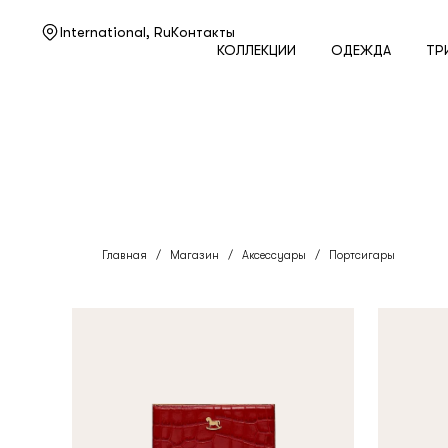
Нужна помощь?
International,
Ru
Контакты
КОЛЛЕКЦИИ
ОДЕЖДА
ТР
Служба поддержки
+7 495 105 70 25
support@ulyanasergeenko.com
Пн—Пт
11—19
Главная
/
Магазин
/
Аксессуары
/
Портсигары