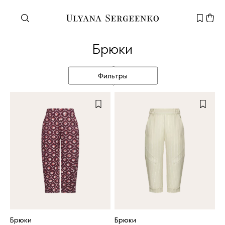
Нужна помощь?
Брюки
Служба поддержки
+7 495 105 70 25
Фильтры
support@ulyanasergeenko.com
Пн—Пт
11—19
Новый
клиент
Электронная почта
Брюки
Брюки
Пароль