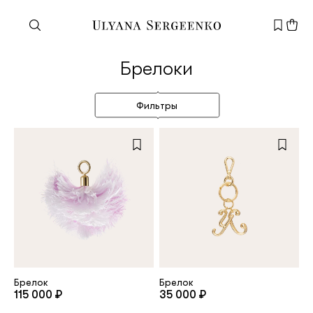
Нужна помощь?
Брелоки
Служба поддержки
+7 495 105 70 25
Фильтры
support@ulyanasergeenko.com
Пн—Пт
11—19
Новый
клиент
Электронная почта
Брелок
Брелок
115 000 ₽
35 000 ₽
Пароль