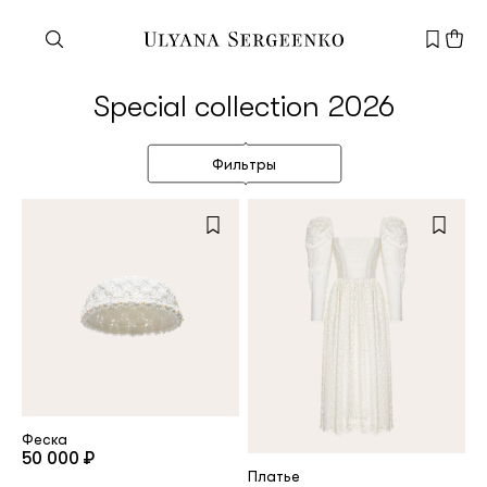
Нужна помощь?
Special collection 2026
Служба поддержки
+7 495 105 70 25
Фильтры
support@ulyanasergeenko.com
Пн—Пт
11—19
Новый
клиент
Электронная почта
Феска
50 000 ₽
Платье
Пароль