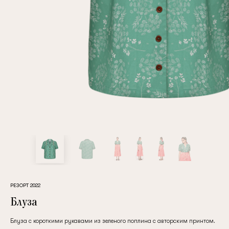
Повтор пароля
Дата рождения
Подписаться на обновления
Нажимая на кнопку "Регистрация", вы соглашаетесь с
условиями
политики конфиденциальности
РЕЗОРТ 2022
Блуза
Зарегистрированный
Блуза с короткими рукавами из зеленого поплина с авторским принтом.