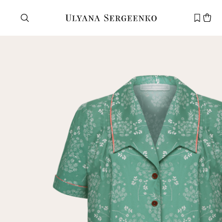
Нужна помощь?
Служба поддержки
+7 495 105 70 25
support@ulyanasergeenko.com
Пн—Пт
11—19
Новый
клиент
Электронная почта
Пароль