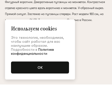
Фигурный воротник. Декоративные пуговицы на манжетах. Контрастная
клиент
отделка красного цвета вдоль воротника и манжетов. V-образный вырез.
Прямой силуэт. Застежка на пуговицы спереди. Рост модели 180 см, на
модели — размер 36 FR. Только сухая чистка. Сделано в России.
Электронная почта
хлопок
Используем cookies
Это технология, необходимая,
66 000 ₽
чтобы сайт работал для вас
Пароль
наилучшим образом.
Подробности в
Политике
конфиденциальности
Цвет:
Запомнить меня
Размер (FR):
34
36
38
40
Уточнить наличие
Остались вопросы?
Обратитесь в клиентский сервис
Восстановить пароль
Арт. CMA001SS22Ornella
Таблица размеров