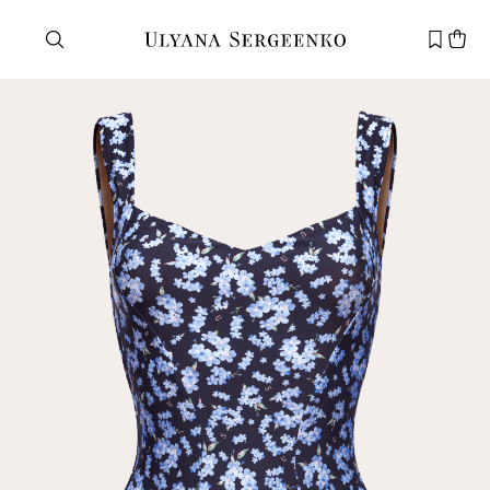
Нужна помощь?
Служба поддержки
+7 495 105 70 25
support@ulyanasergeenko.com
Пн—Пт
11—19
Новый
клиент
Электронная почта
Пароль