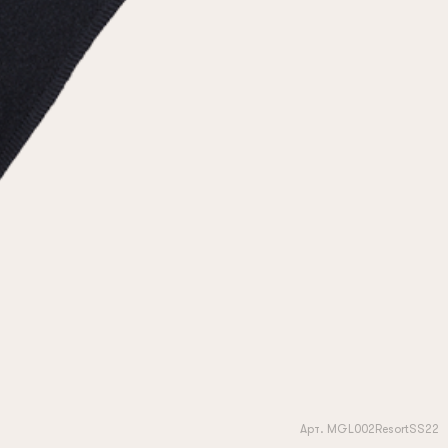
Арт. MGL002ResortSS22