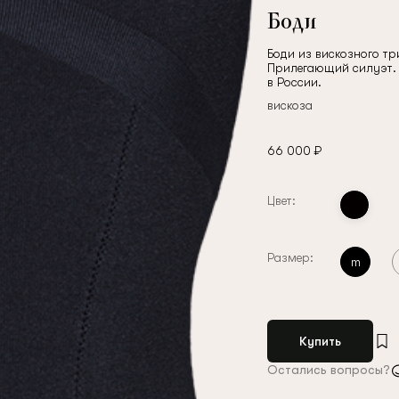
Боди
Боди из вискозного тр
Прилегающий силуэт. 
в России.
вискоза
66 000 ₽
Цвет:
Размер:
m
Купить
Остались вопросы?