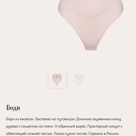
Повтор пароля
Дата рождения
Подписаться на обновления
Нажимая на кнопку "Регистрация", вы соглашаетесь с
условиями
политики конфиденциальности
Боди
Боди из вискозы. Застежка на пуговицах. Длинные зауженные книзу
рукава с акцентом на плечи. V-образный вырез. Просторный силуэт с
Зарегистрированный
облегающей нижней частью. Только сухая чистка. Сделано в России.