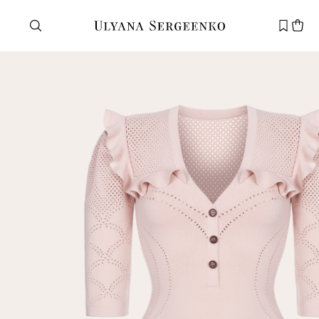
Нужна помощь?
Служба поддержки
+7 495 105 70 25
support@ulyanasergeenko.com
Пн—Пт
11—19
Новый
клиент
Электронная почта
Пароль