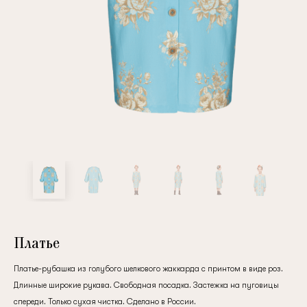
Повтор пароля
Дата рождения
Подписаться на обновления
Нажимая на кнопку "Регистрация", вы соглашаетесь с
условиями
политики конфиденциальности
Платье
Платье-рубашка из голубого шелкового жаккарда с принтом в виде роз.
Длинные широкие рукава. Свободная посадка. Застежка на пуговицы
Зарегистрированный
спереди. Только сухая чистка. Сделано в России.