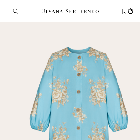
Нужна помощь?
Служба поддержки
+7 495 105 70 25
support@ulyanasergeenko.com
Пн—Пт
11—19
Новый
клиент
Электронная почта
Пароль