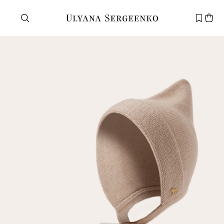
Нужна помощь?
Служба поддержки
+7 495 105 70 25
support@ulyanasergeenko.com
Пн—Пт
11—19
Новый
клиент
Электронная почта
Пароль