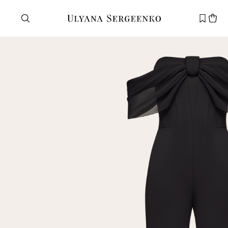
Нужна помощь?
Служба поддержки
+7 495 105 70 25
support@ulyanasergeenko.com
Пн—Пт
11—19
Новый
клиент
Электронная почта
Пароль