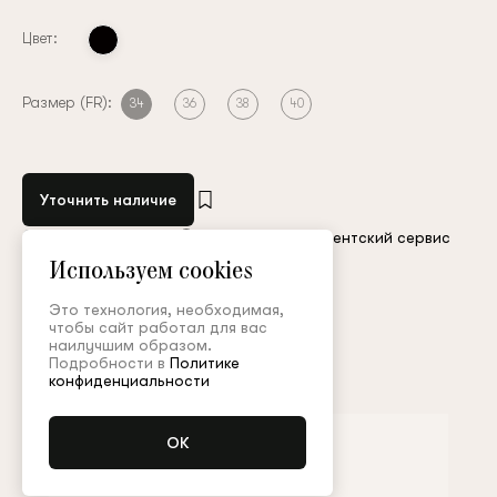
Цвет:
Размер (FR):
34
36
38
40
Уточнить наличие
Остались вопросы?
Обратитесь в клиентский сервис
Используем cookies
Арт. JST002FW22P
Таблица размеров
Это технология, необходимая,
чтобы сайт работал для вас
наилучшим образом.
Подробности в
Политике
Дополнить образ
конфиденциальности