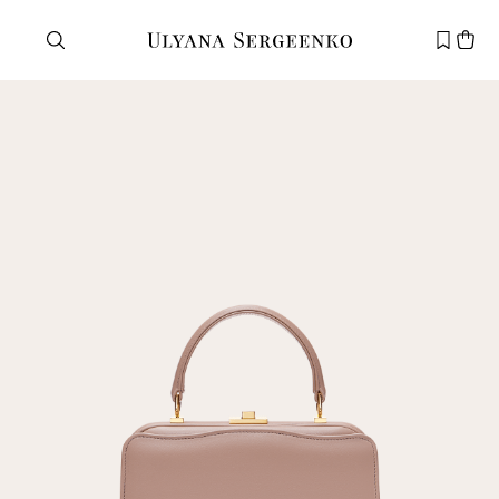
Нужна помощь?
Служба поддержки
+7 495 105 70 25
support@ulyanasergeenko.com
Пн—Пт
11—19
Новый
клиент
Электронная почта
Пароль