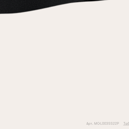
Арт. MGL003SS22P
Та