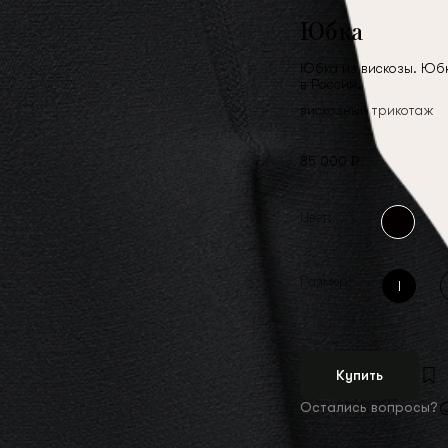
Юбка
Юбка из вискозы. Юбка
в России.
вискозный трикотаж
85 000 ₽
Цвет:
Размер:
l
Купить
Остались вопросы?