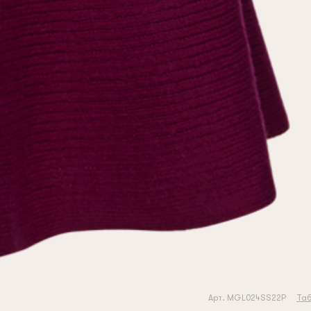
Арт. MGL024SS22P
Таб