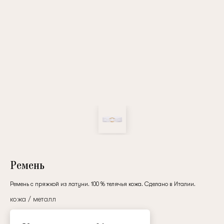
Повтор пароля
Дата рождения
Подписаться на обновления
Нажимая на кнопку "Регистрация", вы соглашаетесь с
условиями
политики конфиденциальности
Ремень
Ремень с пряжкой из латуни. 100 % телячья кожа. Сделано в Италии.
кожа / металл
Зарегистрированный