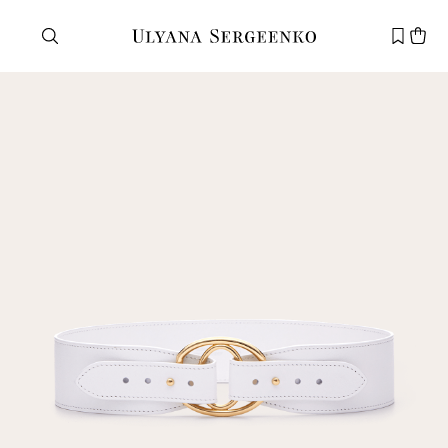
Нужна помощь?
Служба поддержки
+7 495 105 70 25
support@ulyanasergeenko.com
Пн—Пт
11—19
Новый
клиент
Электронная почта
Пароль