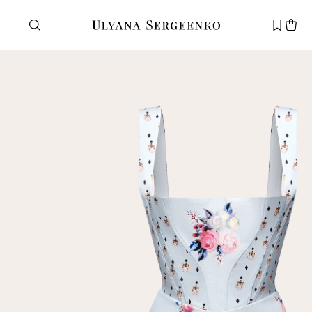
Нужна помощь?
Служба поддержки
+7 495 105 70 25
support@ulyanasergeenko.com
Пн—Пт
11—19
Новый
клиент
Электронная почта
Пароль