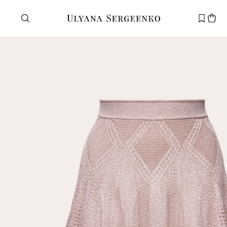
Нужна помощь?
Служба поддержки
+7 495 105 70 25
support@ulyanasergeenko.com
Пн—Пт
11—19
Новый
клиент
Электронная почта
Пароль