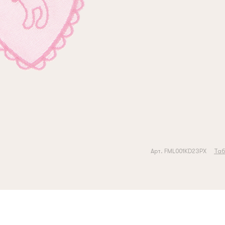
Арт. FML001KD23PX
Таб