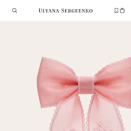
Нужна помощь?
Служба поддержки
+7 495 105 70 25
support@ulyanasergeenko.com
Пн—Пт
11—19
Новый
клиент
Электронная почта
Пароль