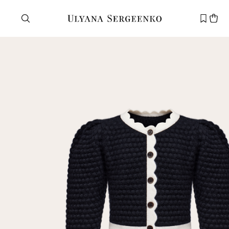
Нужна помощь?
Служба поддержки
+7 495 105 70 25
support@ulyanasergeenko.com
Пн—Пт
11—19
Новый
клиент
Электронная почта
Пароль