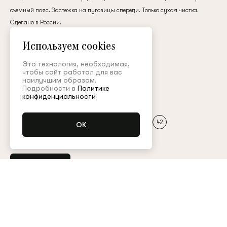
клиент
съемный пояс. Застежка на пуговицы спереди. Только сухая чистка.
Сделано в России.
креп-шифон
Используем cookies
Электронная почта
250 000 ₽
Это технология, необходимая,
чтобы сайт работал для вас
наилучшим образом.
Подробности в
Политике
Пароль
Цвет:
конфиденциальности
Размер (FR):
34
36
38
40
42
Запомнить меня
Купить
Остались вопросы?
Обратитесь в клиентский сервис
Восстановить пароль
Арт. ABM009FW23P
Таблица размеров