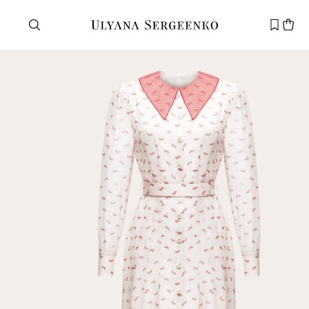
Нужна помощь?
Служба поддержки
+7 495 105 70 25
support@ulyanasergeenko.com
Пн—Пт
11—19
Новый
клиент
Электронная почта
Пароль