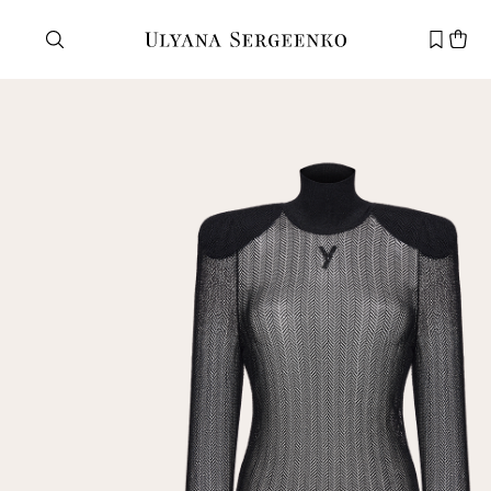
Нужна помощь?
Служба поддержки
+7 495 105 70 25
support@ulyanasergeenko.com
Пн—Пт
11—19
Новый
клиент
Электронная почта
Пароль