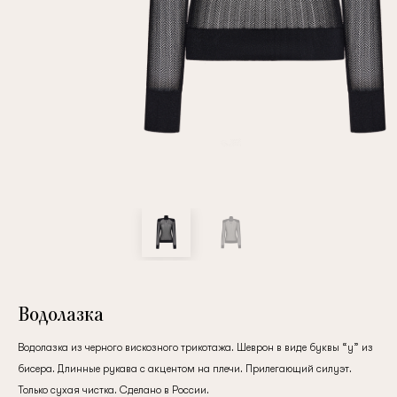
Повтор пароля
Дата рождения
Подписаться на обновления
Нажимая на кнопку "Регистрация", вы соглашаетесь с
условиями
политики конфиденциальности
Водолазка
Водолазка из черного вискозного трикотажа. Шеврон в виде буквы “у” из
бисера. Длинные рукава с акцентом на плечи. Прилегающий силуэт.
Зарегистрированный
Только сухая чистка. Сделано в России.