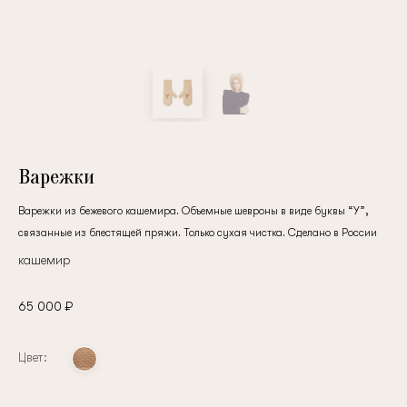
клиент
Электронная почта
Пароль
Варежки
Варежки из бежевого кашемира. Объемные шевроны в виде буквы “У”,
связанные из блестящей пряжи. Только сухая чистка. Сделано в России
Запомнить меня
кашемир
65 000 ₽
Цвет:
Восстановить пароль