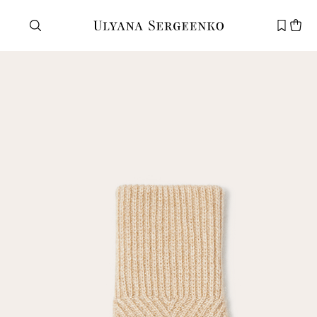
Нужна помощь?
Служба поддержки
+7 495 105 70 25
support@ulyanasergeenko.com
Пн—Пт
11—19
Новый
клиент
Электронная почта
Пароль