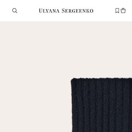
Нужна помощь?
Служба поддержки
+7 495 105 70 25
support@ulyanasergeenko.com
Пн—Пт
11—19
Новый
клиент
Электронная почта
Пароль