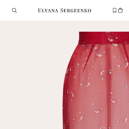
Нужна помощь?
Служба поддержки
+7 495 105 70 25
support@ulyanasergeenko.com
Пн—Пт
11—19
Новый
клиент
Электронная почта
Пароль