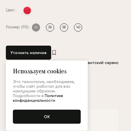
Цвет:
Размер (FR):
34
36
38
40
Уточнить наличие
Остались вопросы?
Обратитесь в клиентский сервис
Используем cookies
Арт. GNM008FW23P
Таблица размеров
Это технология, необходимая,
чтобы сайт работал для вас
наилучшим образом.
Подробности в
Политике
Дополнить образ
конфиденциальности