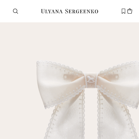
Нужна помощь?
Служба поддержки
+7 495 105 70 25
support@ulyanasergeenko.com
Пн—Пт
11—19
Новый
клиент
Электронная почта
Пароль