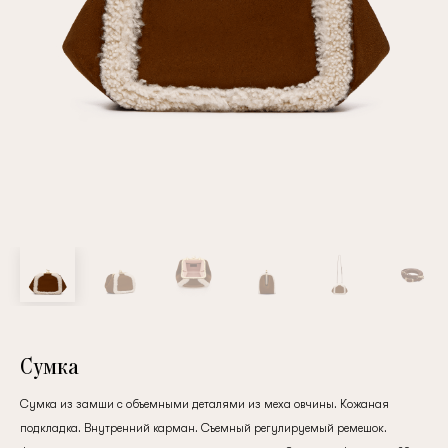
Повтор пароля
Дата рождения
Подписаться на обновления
Нажимая на кнопку "Регистрация", вы соглашаетесь с
условиями
политики конфиденциальности
Сумка
Сумка из замши с объемными деталями из меха овчины. Кожаная
Зарегистрированный
подкладка. Внутренний карман. Съемный регулируемый ремешок.