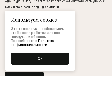
Фурнитура из латуни с золотистым покрытием. Застежка-фермуар. 29 x
клиент
19,5 x 11 cm. Сделано вручную в Италии.
замша / мех
Используем cookies
305 000 ₽
Электронная почта
Это технология, необходимая,
чтобы сайт работал для вас
наилучшим образом.
Подробности в
Политике
Цвет:
Пароль
конфиденциальности
Запомнить меня
Уточнить наличие
Остались вопросы?
Обратитесь в клиентский сервис
Арт. BRS003FW23Resort
Таблица размеров
Восстановить пароль