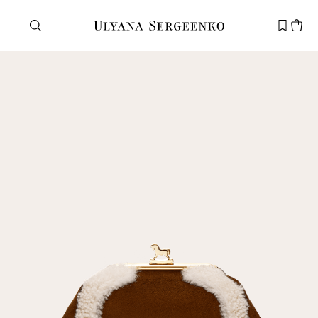
Нужна помощь?
Служба поддержки
+7 495 105 70 25
support@ulyanasergeenko.com
Пн—Пт
11—19
Новый
клиент
Электронная почта
Пароль