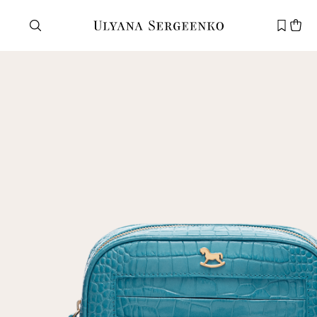
Нужна помощь?
Служба поддержки
+7 495 105 70 25
support@ulyanasergeenko.com
Пн—Пт
11—19
Новый
клиент
Электронная почта
Пароль