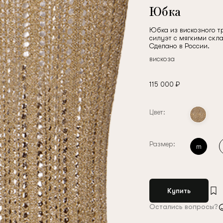
Юбка
Юбка из вискозного т
силуэт с мягкими скла
Сделано в России.
вискоза
115 000 ₽
Цвет:
Размер:
m
Купить
Остались вопросы?