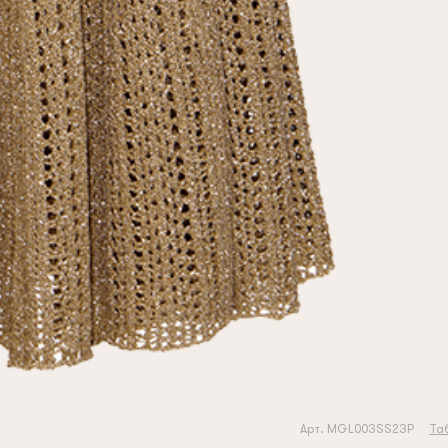
Арт. MGL003SS23P
Та