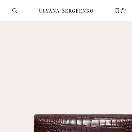
Нужна помощь?
Служба поддержки
+7 495 105 70 25
support@ulyanasergeenko.com
Пн—Пт
11—19
Новый
клиент
Электронная почта
Пароль