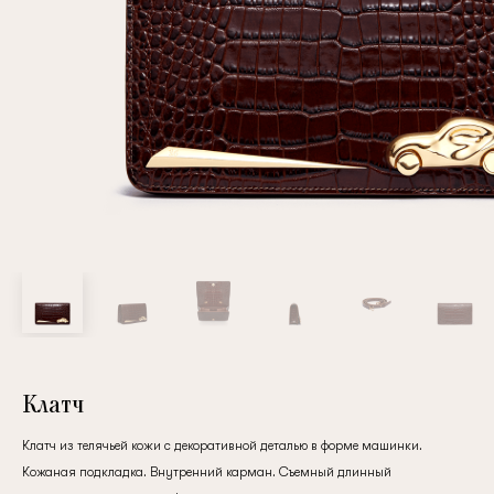
Повтор пароля
Дата рождения
Подписаться на обновления
Нажимая на кнопку "Регистрация", вы соглашаетесь с
условиями
политики конфиденциальности
Клатч
Клатч из телячьей кожи с декоративной деталью в форме машинки.
Зарегистрированный
Кожаная подкладка. Внутренний карман. Съемный длинный