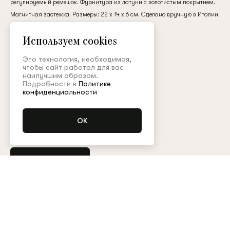
регулируемый ремешок. Фурнитура из латуни с золотистым покрытием.
клиент
Магнитная застежка. Размеры: 22 x 14 x 6 см. Сделано вручную в Италии.
кожа
Используем cookies
350 000 ₽
Электронная почта
Это технология, необходимая,
чтобы сайт работал для вас
наилучшим образом.
Подробности в
Политике
Цвет:
Пароль
конфиденциальности
Запомнить меня
Уточнить наличие
Остались вопросы?
Обратитесь в клиентский сервис
Арт. BRS002FW23PX
Таблица размеров
Восстановить пароль