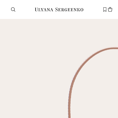
Нужна помощь?
Служба поддержки
+7 495 105 70 25
support@ulyanasergeenko.com
Пн—Пт
11—19
Новый
клиент
Электронная почта
Пароль