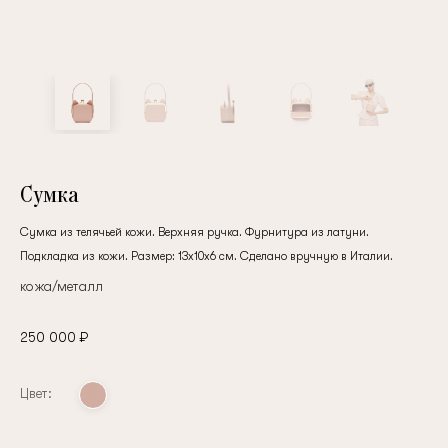
клиент
Электронная почта
Пароль
Сумка
Сумка из телячьей кожи. Верхняя ручка. Фурнитура из латуни.
Подкладка из кожи. Размер: 13х10х6 см. Сделано вручную в Италии.
Запомнить меня
кожа/металл
250 000 ₽
Цвет:
Восстановить пароль