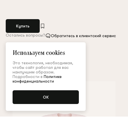
Купить
Остались вопросы?
Обратитесь в клиентский сервис
Арт. BRS002FW22PX
Таблица размеров
Используем cookies
Это технология, необходимая,
чтобы сайт работал для вас
Дополнить образ
наилучшим образом.
Подробности в
Политике
конфиденциальности